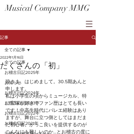
Musical Company MMG
記事
全ての記事
2022年1月16日
全ての記事
たくさんの「初」
お稽古日記2025年
皆さま、はじめまして。30.5期あんと
お知らせ
申します。
お稽古日記2024年
私は小学生の頃からミュージカル、特
お稽古日記2023年
に宝塚が好きでファン歴はとても長い
です！中高生時代にバレエ経験はあり
お稽古日記2022年
ますが、舞台に立つ側としてはまだま
お稽古日記2021年
だ初心者。かっこ良いを提供するのが
こんなにも難しいのか…とお稽古の度に
広報のお稽古場レポート