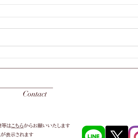
部室のお片付け
最近
皆様こんにちは。 2021年の終わ
皆さ
りも近づいてきました。時の流れ
月に
は早いものですね。 今週は30期
しで
ちゃまが担当させていただきま
29
す。 先日、先輩方とともに部室
うぞ
の片付けを行いました💪 私も始
先日
めて部室に入ったのですが…文字
の曲
通り“足の踏み場がない”状態でし
りま
た😅...
のが
く...
Contact
想等は
こちら
からお願いいたします
ムが表示されます