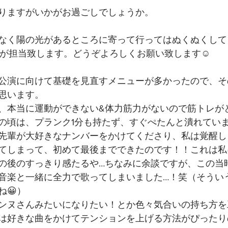
りますがいかがお過ごしでしょうか。
なく陽の光があるところに寄って行ってはぬくぬくして
ーが担当致します。どうぞよろしくお願い致します☺️
公演に向けて基礎を見直すメニューが多かったので、そ
思います。
、本当に運動ができない&体力筋力がないので筋トレが
の頃は、プランク1分も持たず、すぐぺたんと潰れていま
先輩が大好きなナンバーをかけてくださり、私は覚醒し
てしまって、初めて最後までできたのです！！これは私
の後のすっきり感たるや…ちなみに余談ですが、この当
音楽と一緒に全力で歌ってしまいました…！笑（そうい
ね😀）
ンヌさんみたいになりたい！とか色々気合いの持ち方を
は好きな曲をかけてテンションを上げる方法がぴったり