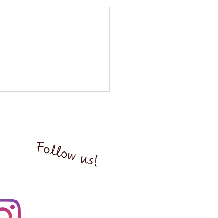
のダンス練
まこんにちは！今年ももう12
なりましたが、いかがお過ご
すか？今週のお稽古日記は
期あいりが担当致します。ど
よろしくお願い致します☺️
のダンス練では宝塚のショー
を振り付けてくれたものを踊
した！私は振り付けを覚える
苦手なので、色々な振りをた
Follow us!