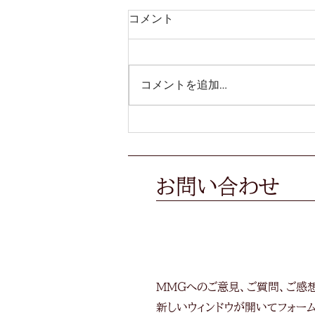
頑張りたい…！
コメント
皆さま、こんにちは☀️ とうとう
クリスマスが過ぎましたね。 街
では素敵なサンタさんをたくさん
コメントを追加…
見かけました。 本日は、自分へ
のクリスマスプレゼントを何だか
ちょっとたくさん買ってしまっ
た、30期いちかがお送りしま
す。 どうぞよろしくお願いしま
す。 ...
​お問い合わせ
MMGへのご意見、ご質問、ご感
​新しいウィンドウが開いてフォー