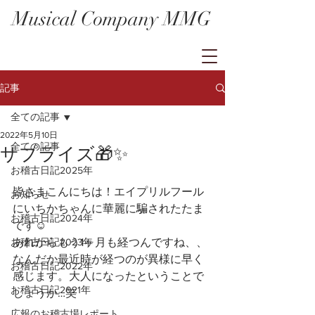
Musical Company MMG
記事
全ての記事
2022年5月10日
全ての記事
サプライズ🎁✨
お稽古日記2025年
皆さまこんにちは！エイプリルフール
お知らせ
にいちかちゃんに華麗に騙されたたま
お稽古日記2024年
です☺
お稽古日記2023年
あれからもう1ヶ月も経つんですね、、
なんだか最近時が経つのが異様に早く
お稽古日記2022年
感じます。大人になったということで
お稽古日記2021年
しょうか…笑
広報のお稽古場レポート