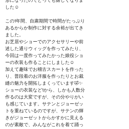
形になったのでとっても嬉しくなりま
した☺️
この1年間、自粛期間で時間がたっぷり
あるからか制作に対する余裕が出てき
ました。
お芝居やショーでのアクセサリーや前
述した通りウィッグを作ってみたり、
今回は一度作ってみたかった娘役ショ
ーの衣装も作ることにしました☺️
加えて趣味でお稽古スカートを作った
り、普段着のお洋服を作ったりとお裁
縫の魅力を開拓しまくっています🤣✨
ショーの衣装など1から、しかも人数分
作るのは大変ですが、その分やりがい
も感じています。サテンとジョーゼッ
トを重ねているのですが、サテンの輝
きがジョーゼットからかすかに見える
のが素敵で、みんながこれを着て踊っ