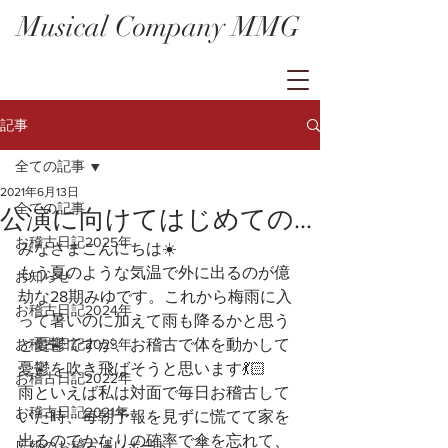
Musical Company MMG
記事
全ての記事
2021年6月13日
全ての記事
公演に向けてはじめての…
お稽古日記2025年
みなさまこんにちは☀️
もう夏のような気温で外に出るのが億
お知らせ
劫な28期みゆです。これから梅雨に入
お稽古日記2024年
って暑いのに加えて雨も降るかと思う
お稽古日記2023年
と憂鬱ですが、お稽古で体を動かして
憂鬱を吹き飛ばそうと思います💃🏻
お稽古日記2022年
雨といえば私は対面で毎日お稽古して
お稽古日記2021年
いた時、毎朝予報を見ずに慌てて家を
出るのでかなりの確率で傘を忘れて、
広報のお稽古場レポート