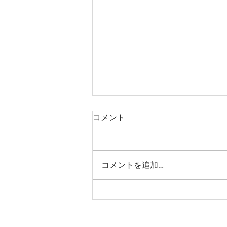
3人でノックアウトされてき
コメント
た👊
皆さまこんにちは！ 今週のお稽
古日記の担当は、まだまだ秋公演
コメントを追加…
の余韻〜が抜けない31期のひろで
す！ 土日はクリスマスでしたが
皆さんどのように過ごされました
か？ 私はイブに同期2人とスイパ
ラ🍰に行き、全員気分が悪くなる