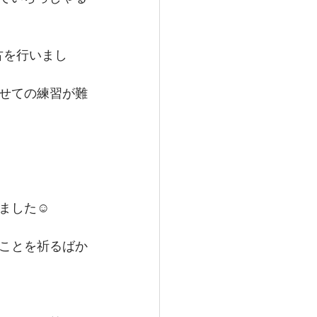
古を行いまし
せての練習が難
した☺️
ことを祈るばか