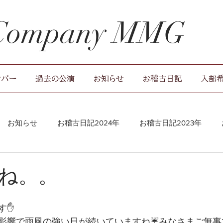
 Company MMG
ンバー
過去の公演
お知らせ
お稽古日記
入部
お知らせ
お稽古日記2024年
お稽古日記2023年
稽古場レポート
ね。。
す✋
影響で雨風の強い日が続いていますね☔みなさまご無事