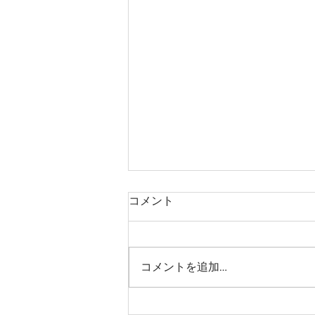
3人でノックアウトされてき
コメント
た👊
皆さまこんにちは！ 今週のお稽
古日記の担当は、まだまだ秋公演
コメントを追加…
の余韻〜が抜けない31期のひろで
す！ 土日はクリスマスでしたが
皆さんどのように過ごされました