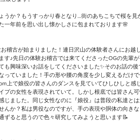
ょうか？もうすっかり春となり…街のあちこちで桜を見
た一年前を思い出し懐かしさに包まれております🌸
験お稽古が始まりました！連日沢山の体験者さんにお越
ます♪先日の体験お稽古では来てくださったOGの先輩
ても興味深いお話をしてくださいました✨そのお話の後
なっていました！手の形や腰の角度を少し変えるだけで
oom上で娘役の皆さんのダンスを見ていてひしひしと感
イプの女性を表現されていて。しかし根底では皆さん可
感じました。同じ女性なのに『娘役』は普段の私達とは
せんか？私は男役なのですが、手の表現や胴体の向きな
通ずると思うので色々研究してみようと思います📝