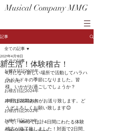
Musical Company MMG
記事
全ての記事
2021年4月18日
全ての記事
新生活！体験稽古！
お稽古日記2025年
4月になり新しい場所で活動してハラハ
ラドキドキの季節になりました。皆
お知らせ
様、いかがお過ごしでしょうか？
お稽古日記2024年
お稽古日記2023年
本日は28期あおがお送り致します。ど
うぞよろしくお願い致します😊
お稽古日記2022年
お稽古日記2021年
さて、MMGでは計4日間にわたる体験
稽古が終了致しました！対面で2日間、
広報のお稽古場レポート