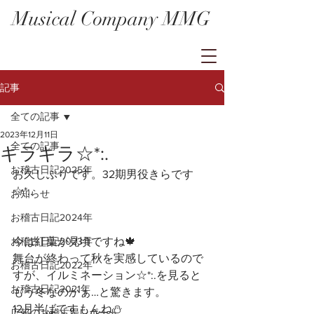
Musical Company MMG
記事
全ての記事
2023年12月11日
全ての記事
キラキラ☆*:.
お稽古日記2025年
お久しぶりです。32期男役きらです
☆*:.
お知らせ
お稽古日記2024年
お稽古日記2023年
今は紅葉が見頃ですね🍁
舞台が終わって秋を実感しているので
お稽古日記2022年
すが、イルミネーション☆*:.を見ると
お稽古日記2021年
もう冬なのかぁ…と驚きます。
12月半ばですもんね⛄️
広報のお稽古場レポート