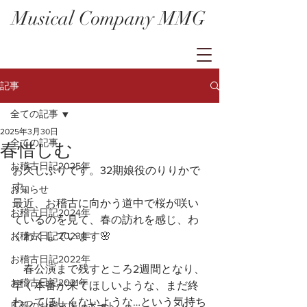
Musical Company MMG
記事
全ての記事
2025年3月30日
全ての記事
春惜しむ
お稽古日記2025年
お久しぶりです。32期娘役のりりかで
す。
お知らせ
最近、お稽古に向かう道中で桜が咲い
お稽古日記2024年
ているのを見て、春の訪れを感じ、わ
お稽古日記2023年
くわくしています🌸
お稽古日記2022年
　春公演まで残すところ2週間となり、
お稽古日記2021年
早く本番が来てほしいような、まだ終
わってほしくないような…という気持ち
広報のお稽古場レポート