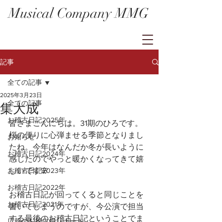
Musical Company MMG
記事
全ての記事
2025年3月23日
全ての記事
集大成
お稽古日記2025年
皆さまこんにちは。31期のひろです。
桜の便りに心弾ませる季節となりまし
お知らせ
たね。今年はなんだか冬が長いように
お稽古日記2024年
感じたのでやっと暖かくなってきて嬉
お稽古日記2023年
しいです🌸
お稽古日記2022年
お稽古日記が回ってくると同じことを
お稽古日記2021年
書いてしまうのですが、今公演で担当
する最後のお稽古日記ということでま
広報のお稽古場レポート