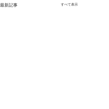
すべて表示
最新記事
Bring Joy to……🎁
理想を追い求め
蒸し暑い日が続き、アイスに
皆さまお久しぶり
惹かれてしまう今日この頃で
娘役のさあや🍒で
コメント