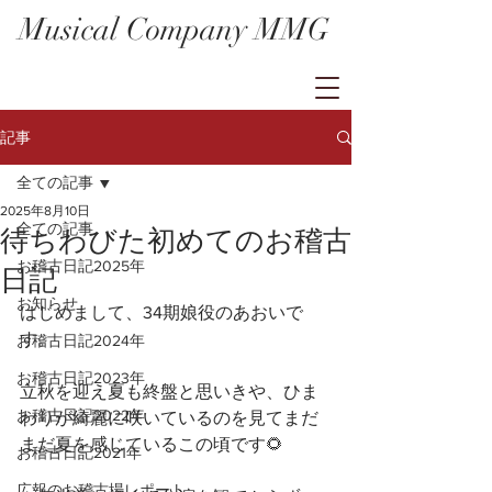
Musical Company MMG
記事
全ての記事
2025年8月10日
全ての記事
待ちわびた初めてのお稽古
お稽古日記2025年
日記
お知らせ
はじめまして、34期娘役のあおいで
す。
お稽古日記2024年
お稽古日記2023年
立秋を迎え夏も終盤と思いきや、ひま
お稽古日記2022年
わりが綺麗に咲いているのを見てまだ
まだ夏を感じているこの頃です🌻
お稽古日記2021年
広報のお稽古場レポート