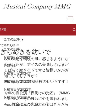
Musical Company MMG
記事
全ての記事
2025年8月31日
全ての記事
きらめきを紡いで
お稽古日記2025年
秋の気配を朝晩の風に感じるようにな
りましたが、アイスの美味しさはまだ
お知らせ
しばらく続きそうです🍨皆様いかがお
お稽古日記2024年
過ごしでしょうか？
お稽古日記2023年
初めまして、34期娘役のせいらです！
お稽古日記2022年
今年の春公演『夜明けの光芒』でMMG
お稽古日記2021年
と出会い、その舞台に心を奪われまし
た。舞台に立つ先輩方の姿はきらきら
広報のお稽古場レポート