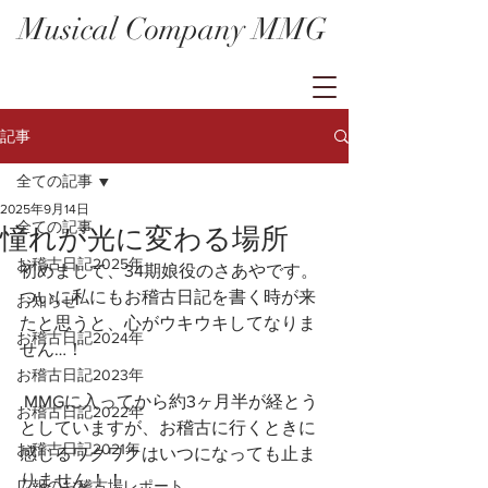
Musical Company MMG
記事
全ての記事
2025年9月14日
全ての記事
憧れが光に変わる場所
お稽古日記2025年
初めまして、34期娘役のさあやです。
ついに私にもお稽古日記を書く時が来
お知らせ
たと思うと、心がウキウキしてなりま
お稽古日記2024年
せん…！
お稽古日記2023年
 MMGに入ってから約3ヶ月半が経とう
お稽古日記2022年
としていますが、お稽古に行くときに
お稽古日記2021年
感じるワクワクはいつになっても止ま
りません！！
広報のお稽古場レポート