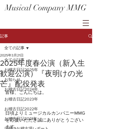
Musical Company MMG
記事
全ての記事
2025年3月21日
全ての記事
2025年度春公演（新入生
お稽古日記2025年
歓迎公演）『夜明けの光
お知らせ
芒』配役発表
お稽古日記2024年
皆様、こんにちは。
お稽古日記2023年
お稽古日記2022年
日頃よりミュージカルカンパニーMMG
お稽古日記2021年
を応援いただき誠にありがとうござい
ます。
広報のお稽古場レポート